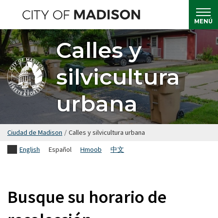
Saltar
hasta
MENÚ
el
Calles y
contenido
principal
silvicultura
urbana
Ciudad de Madison
/
Calles y silvicultura urbana
English
Español
Hmoob
中文
Busque su horario de