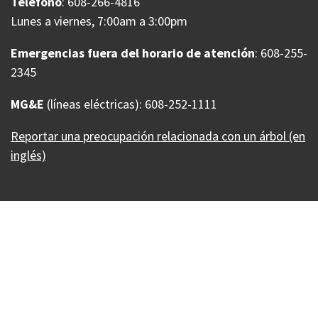
Teléfono
: 608-266-4816
Lunes a viernes, 7:00am a 3:00pm
Emergencias fuera del horario de atención
: 608-255-
2345
MG&E
(líneas eléctricas): 608-252-1111
Reportar una preocupación relacionada con un árbol (en
inglés)
Our Madison – Inclusive, Innovative, &