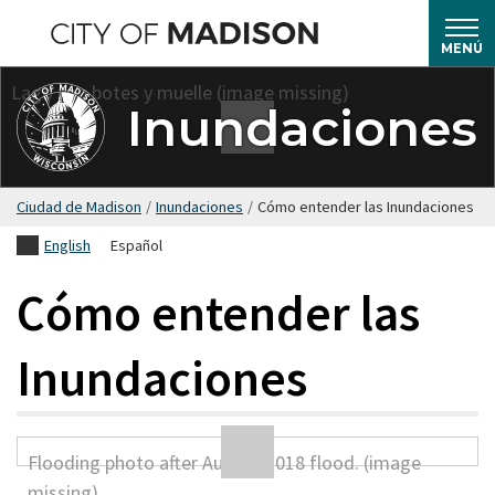
Saltar
hasta
MENÚ
el
contenido
Inundaciones
principal
Ciudad de Madison
/
Inundaciones
/
Cómo entender las Inundaciones
English
Español
Cómo entender las
Inundaciones