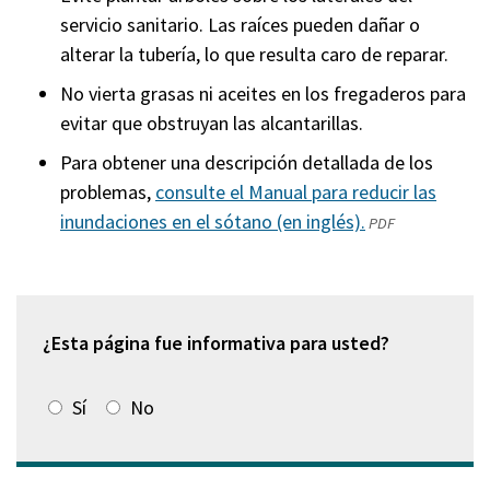
servicio sanitario. Las raíces pueden dañar o
alterar la tubería, lo que resulta caro de reparar.
No vierta grasas ni aceites en los fregaderos para
evitar que obstruyan las alcantarillas.
Para obtener una descripción detallada de los
problemas,
consulte el Manual para reducir las
inundaciones en el sótano (en inglés).
(abre
(externo)
PDF
en
una
nueva
ventana)
¿Esta página fue informativa para usted?
Sí
No