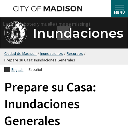
Saltar
hasta
MENÚ
el
contenido
Inundaciones
principal
Ciudad de Madison
/
Inundaciones
/
Recursos
/
Prepare su Casa: Inundaciones Generales
English
Español
Prepare su Casa:
Inundaciones
Generales