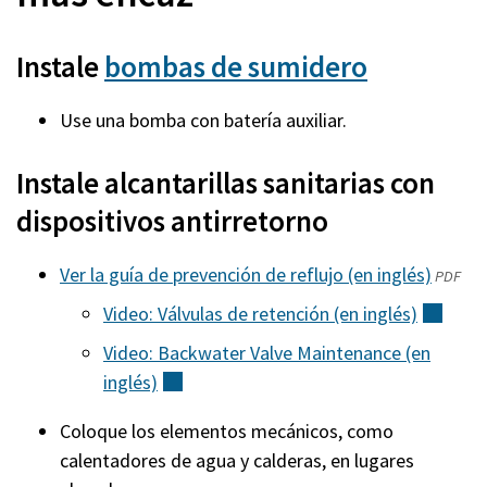
Instale
bombas de sumidero
Use una bomba con batería auxiliar.
Instale alcantarillas sanitarias con
dispositivos antirretorno
Ver la guía de prevención de reflujo (en inglés)
(abre
(exter
PDF
en
Video: Válvulas de retención (en
inglés)
(exte
una
Video: Backwater Valve Maintenance (en
nueva
inglés)
(externo)
ventan
Coloque los elementos mecánicos, como
calentadores de agua y calderas, en lugares