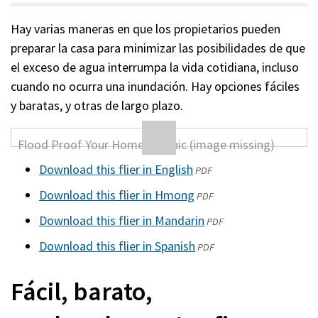
Hay varias maneras en que los propietarios pueden
preparar la casa para minimizar las posibilidades de que
el exceso de agua interrumpa la vida cotidiana, incluso
cuando no ocurra una inundación. Hay opciones fáciles
y baratas, y otras de largo plazo.
Download this flier in English
(abre
PDF
en
Download this flier in Hmong
(abre
PDF
una
en
Download this flier in Mandarin
(abre
PDF
nueva
una
en
Download this flier in Spanish
ventana)
(abre
PDF
nueva
una
en
ventana)
nueva
Fácil, barato,
una
ventana)
nueva