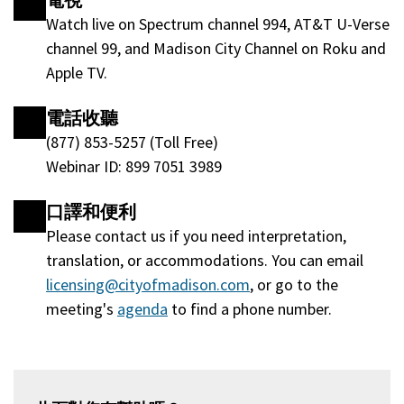
電視
中
Watch live on Spectrum channel 994, AT&T U-Verse
打
channel 99, and Madison City Channel on Roku and
開)
Apple TV.
電話收聽
(877) 853-5257 (Toll Free)
Webinar ID: 899 7051 3989
口譯和便利
Please contact us if you need interpretation,
translation, or accommodations. You can email
licensing@cityofmadison.com
, or go to the
meeting's
agenda
(將
to find a phone number.
在
一
個