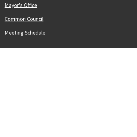
Mayor's Office
Common Council
Meeting Schedule
Our Madison – Inclusive, Innovative, &
Thriving
Copyright © 1995 - 2026 City of Madison, WI
Contact the Web Team