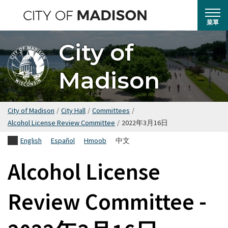
跳
轉
菜單
到
City of
主
要
Madison
內
容
City of Madison
/
City Hall
/
Committees
/
Alcohol License Review Committee
/
2022年3月16日
English
Español
Hmoob
中文
Alcohol License
Review Committee -