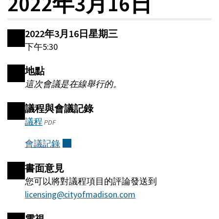
2022年3月16日
2022年3月16日星期三
下午5:30
地點
這次會議是在線舉行的。
議程與會議記錄
議程
(將
PDF
在
會議記錄
（外
一
部）
個
書面意見
新
您可以將對議程項目的評論發送到
的
licensing@cityofmadison.com
窗
口