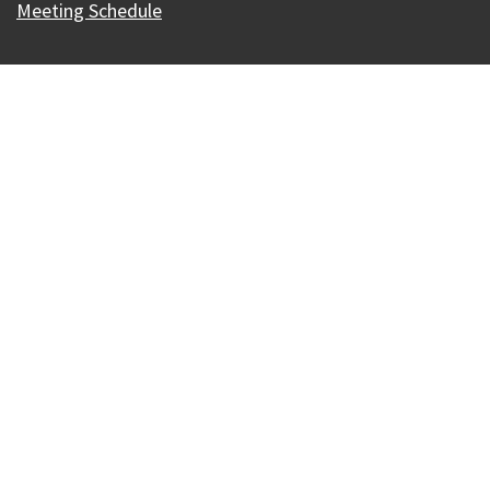
Meeting Schedule
Our Madison – Inclusive, Innovative, &
Thriving
Copyright © 1995 - 2026 City of Madison, WI
Contact the Web Team
Web Policies
無障礙