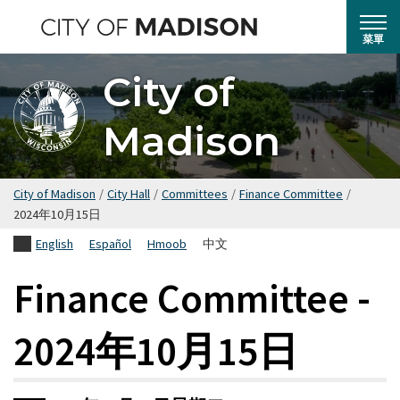
跳
轉
菜單
到
City of
主
要
Madison
內
容
City of Madison
/
City Hall
/
Committees
/
Finance Committee
/
2024年10月15日
English
Español
Hmoob
中文
Finance Committee -
2024年10月15日