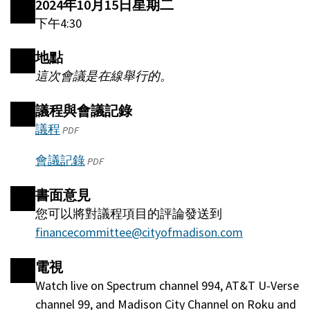
2024年10月15日星期二
下午4:30
地點
這次會議是在線舉行的。
議程與會議記錄
議程
(將
PDF
在
會議記錄
(將
PDF
一
在
個
書面意見
一
新
您可以將對議程項目的評論發送到
個
的
financecommittee@cityofmadison.com
新
窗
的
口
電視
窗
中
Watch live on Spectrum channel 994, AT&T U-Verse
口
打
channel 99, and Madison City Channel on Roku and
中