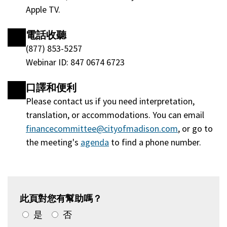
開)
Apple TV.
打
開)
電話收聽
(877) 853-5257
Webinar ID: 847 0674 6723
口譯和便利
Please contact us if you need interpretation,
translation, or accommodations. You can email
financecommittee@cityofmadison.com
, or go to
the meeting's
agenda
(將
to find a phone number.
在
一
個
新
此頁對您有幫助嗎？
的
是
否
窗