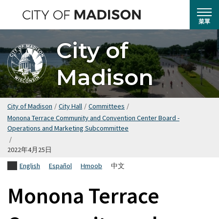
跳
轉
菜單
到
City of
主
要
Madison
內
容
City of Madison
/
City Hall
/
Committees
/
Monona Terrace Community and Convention Center Board -
Operations and Marketing Subcommittee
/
2022年4月25日
English
Español
Hmoob
中文
Monona Terrace