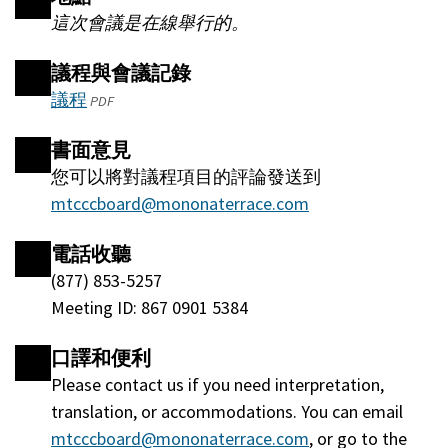
這次會議是在線舉行的。
議程與會議記錄
議程
(將
PDF
在
書面意見
一
您可以將對議程項目的評論發送到
個
mtcccboard@mononaterrace.com
新
的
電話收聽
窗
(877) 853-5257
口
Meeting ID: 867 0901 5384
中
打
口譯和便利
開)
Please contact us if you need interpretation,
translation, or accommodations. You can email
mtcccboard@mononaterrace.com
, or go to the