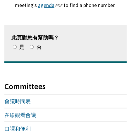
meeting's
agenda
(將
to find a phone number.
PDF
在
一
個
新
此頁對您有幫助嗎？
的
是
否
窗
口
中
打
開)
Committees
會議時間表
在線觀看會議
口譯和便利