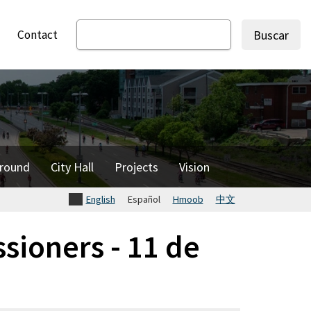
Contact
Buscar
round
City Hall
Projects
Vision
English
Español
Hmoob
中文
sioners - 11 de