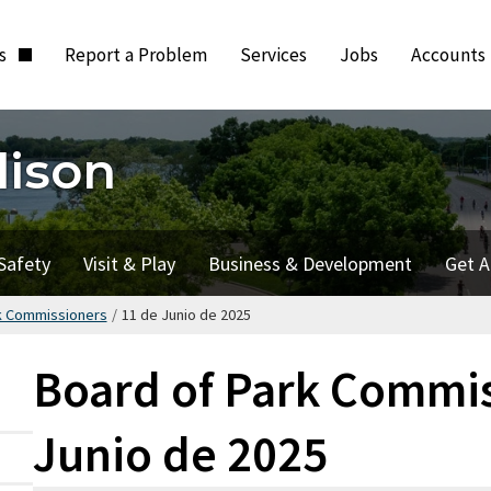
ts
Report a Problem
Services
Jobs
Accounts
dison
Safety
Visit & Play
Business & Development
Get A
k Commissioners
/
11 de Junio de 2025
Board of Park Commis
Junio de 2025