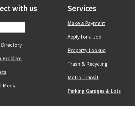
ect with us
Services
Make a Payment
Apply for a Job
 Directory
Property Lookup
a Problem
Trash & Recycling
sts
Metro Transit
al Media
Parking Garages & Lots
Innovative, & Thriving
Madison, WI