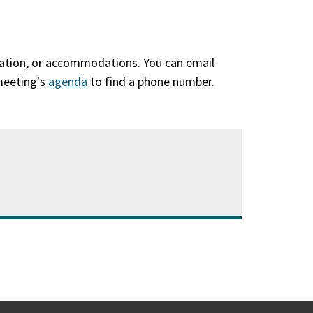
slation, or accommodations. You can email
 meeting's
agenda
(abre
to find a phone number.
en
una
nueva
ventana)