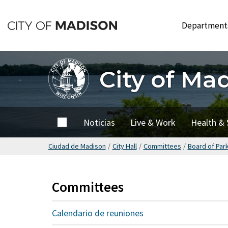
Saltar
hasta
Departmen
el
contenido
principal
City of Ma
City of
Noticias
Live & Work
Health & 
Madison
Ciudad de Madison
/
City Hall
/
Committees
/
Board of Par
Committees
Calendario de reuniones