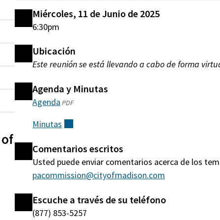
Miércoles, 11 de Junio de 2025
6:30pm
Ubicación
Este reunión se está llevando a cabo de forma virtua
Agenda y Minutas
Agenda
(abre
PDF
en
Minutas
(externo)
una
 of
nueva
Comentarios escritos
ventana)
Usted puede enviar comentarios acerca de los tem
pacommission@cityofmadison.com
Escuche a través de su teléfono
(877) 853-5257