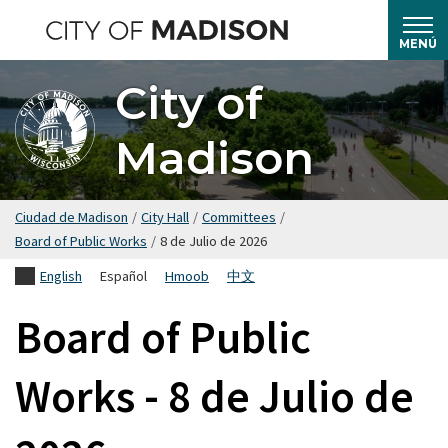
Saltar
hasta
MENÚ
el
City of
contenido
principal
Madison
Ciudad de Madison
/
City Hall
/
Committees
/
Board of Public Works
/
8 de Julio de 2026
English
Español
Hmoob
中文
Board of Public
Works - 8 de Julio de