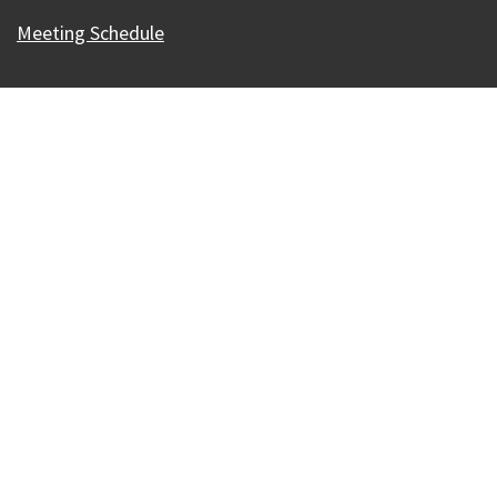
Meeting Schedule
Our Madison – Inclusive, Innovative, &
Thriving
Copyright © 1995 - 2026 City of Madison, WI
Contact the Web Team
Web Policies
Accesibilidad