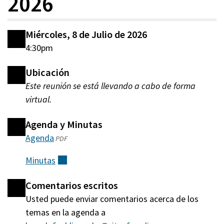
2026
Miércoles, 8 de Julio de 2026
4:30pm
Ubicación
Este reunión se está llevando a cabo de forma
virtual.
Agenda y Minutas
Agenda
(abre
PDF
en
Minutas
(externo)
una
nueva
Comentarios escritos
ventana)
Usted puede enviar comentarios acerca de los
temas en la agenda a