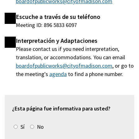
boardofpublicworks@cityofmadison.com
Escuche a través de su teléfono
Meeting ID: 896 5833 6097
Interpretación y Adaptaciones
Please contact us if you need interpretation,
translation, or accommodations. You can email
boardofpublicworks@cityofmadison.com
, or go to
the meeting's
agenda
(abre
to find a phone number.
en
una
nueva
ventana)
¿Esta página fue informativa para usted?
Sí
No