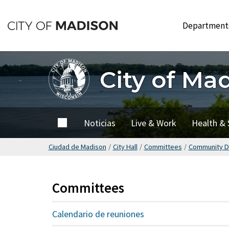
Saltar
hasta
Departmen
el
contenido
principal
City of Ma
City of
Noticias
Live & Work
Health & 
Madison
Ciudad de Madison
/
City Hall
/
Committees
/
Community D
Committees
Calendario de reuniones