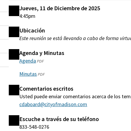
Jueves, 11 de Diciembre de 2025
4:45pm
Ubicación
Este reunión se está llevando a cabo de forma virtua
Agenda y Minutas
Agenda
(abre
PDF
en
Minutas
(abre
PDF
una
en
nueva
Comentarios escritos
una
ventana)
Usted puede enviar comentarios acerca de los tem
nueva
cdaboard@cityofmadison.com
ventana)
Escuche a través de su teléfono
833-548-0276