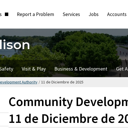
ts
Report a Problem
Services
Jobs
Accounts
dison
Safety
Visit & Play
Business & Development
Get A
evelopment Authority
/
11 de Diciembre de 2025
Community Developme
11 de Diciembre de 2