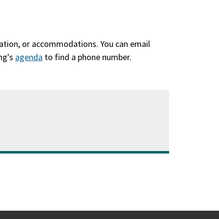
slation, or accommodations. You can email
ing's
agenda
(abre
to find a phone number.
en
una
nueva
ventana)