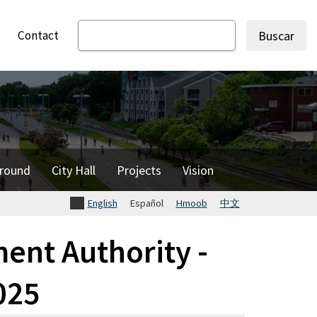
Contact
Buscar
round
City Hall
Projects
Vision
English
Español
Hmoob
中文
nt Authority -
025