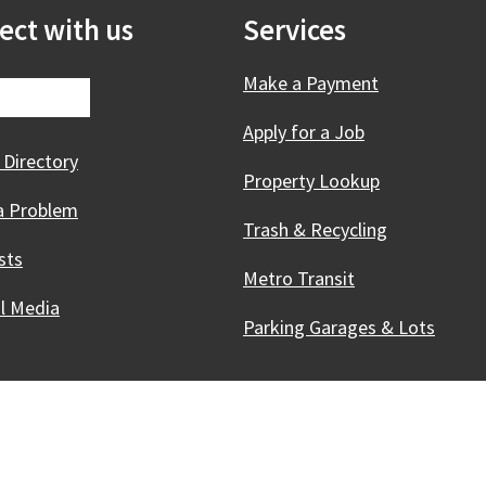
ect with us
Services
Make a Payment
Apply for a Job
 Directory
Property Lookup
a Problem
Trash & Recycling
sts
Metro Transit
al Media
Parking Garages & Lots
Innovative, & Thriving
Madison, WI