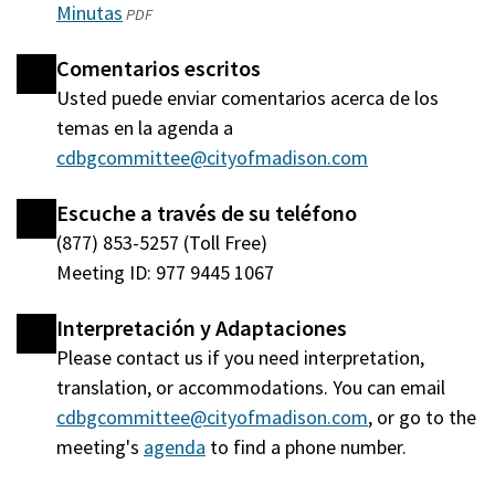
Minutas
(abre
PDF
una
en
nueva
Comentarios escritos
una
ventana)
Usted puede enviar comentarios acerca de los
nueva
temas en la agenda a
ventana)
cdbgcommittee@cityofmadison.com
Escuche a través de su teléfono
(877) 853-5257 (Toll Free)
Meeting ID: 977 9445 1067
Interpretación y Adaptaciones
Please contact us if you need interpretation,
translation, or accommodations. You can email
cdbgcommittee@cityofmadison.com
, or go to the
meeting's
agenda
(abre
to find a phone number.
en