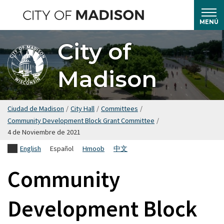
Saltar
hasta
MENÚ
el
City of
contenido
principal
Madison
Ciudad de Madison
/
City Hall
/
Committees
/
Community Development Block Grant Committee
/
4 de Noviembre de 2021
English
Español
Hmoob
中文
Community
Development Block