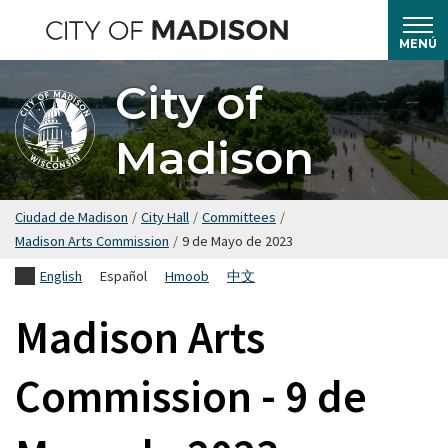
Saltar
hasta
MENÚ
el
City of
contenido
principal
Madison
Ciudad de Madison
/
City Hall
/
Committees
/
Madison Arts Commission
/
9 de Mayo de 2023
English
Español
Hmoob
中文
Madison Arts
Commission - 9 de