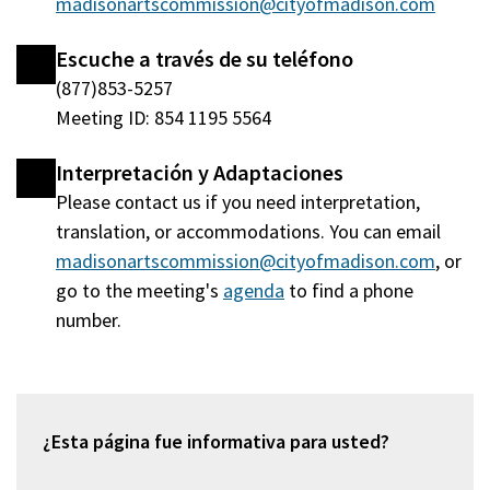
madisonartscommission@cityofmadison.com
Escuche a través de su teléfono
(877)853-5257
Meeting ID: 854 1195 5564
Interpretación y Adaptaciones
Please contact us if you need interpretation,
translation, or accommodations. You can email
madisonartscommission@cityofmadison.com
, or
go to the meeting's
agenda
(abre
to find a phone
number.
en
una
nueva
ventana)
¿Esta página fue informativa para usted?