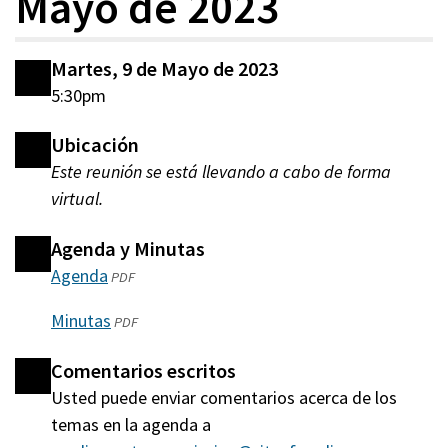
Mayo de 2023
Martes, 9 de Mayo de 2023
5:30pm
Ubicación
Este reunión se está llevando a cabo de forma
virtual.
Agenda y Minutas
Agenda
(abre
PDF
en
Minutas
(abre
PDF
una
en
nueva
Comentarios escritos
una
ventana)
Usted puede enviar comentarios acerca de los
nueva
temas en la agenda a
ventana)