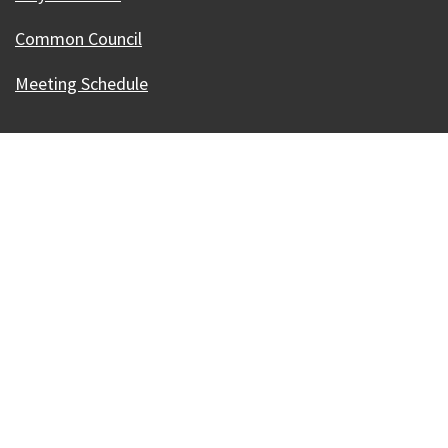
Common Council
Meeting Schedule
Our Madison – Inclusive, Innovative, &
Thriving
Copyright © 1995 - 2026 City of Madison, WI
Contact the Web Team
Web Policies