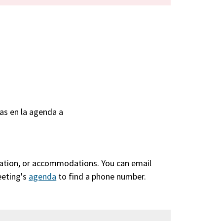
as en la agenda a
slation, or accommodations. You can email
eeting's
agenda
(abre
to find a phone number.
en
una
nueva