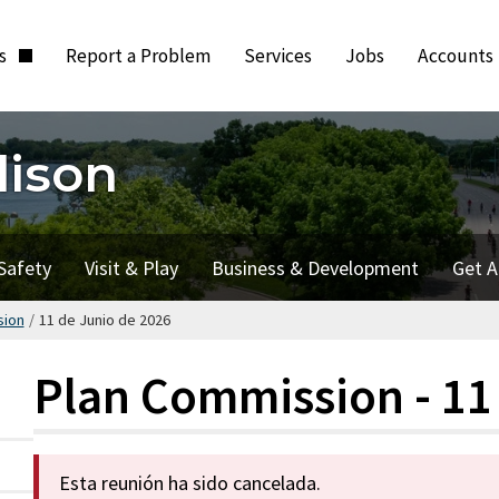
ts
Report a Problem
Services
Jobs
Accounts
dison
Safety
Visit & Play
Business & Development
Get A
sion
/
11 de Junio de 2026
Plan Commission - 11
Esta reunión ha sido cancelada.