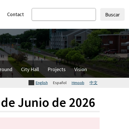
Contact
Buscar
round
City Hall
Projects
Vision
English
Español
Hmoob
中文
 de Junio de 2026