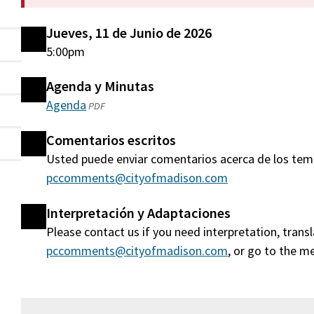
Jueves, 11 de Junio de 2026
5:00pm
Agenda y Minutas
Agenda
(abre
PDF
en
Comentarios escritos
una
Usted puede enviar comentarios acerca de los tem
nueva
pccomments@cityofmadison.com
ventana)
Interpretación y Adaptaciones
Please contact us if you need interpretation, tran
pccomments@cityofmadison.com
, or go to the m