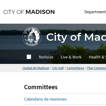
Saltar
hasta
Departmen
el
contenido
principal
City of Ma
City of
Noticias
Live & Work
Health & 
Madison
Ciudad de Madison
/
City Hall
/
Committees
/
Plan Commis
Committees
Calendario de reuniones