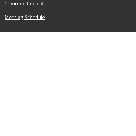
Common Council
Meeting Schedule
Our Madison – Inclusive, Innovative, &
Thriving
Copyright © 1995 - 2026 City of Madison, WI
Contact the Web Team
Web Policies
Accesibilidad