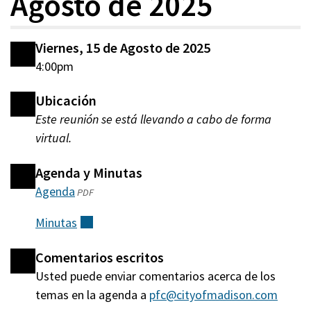
Agosto de 2025
Viernes, 15 de Agosto de 2025
4:00pm
Ubicación
Este reunión se está llevando a cabo de forma
virtual.
Agenda y Minutas
Agenda
(abre
PDF
en
Minutas
(externo)
una
nueva
Comentarios escritos
ventana)
Usted puede enviar comentarios acerca de los
temas en la agenda a
pfc@cityofmadison.com