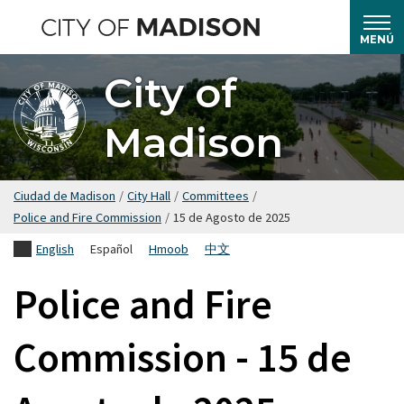
Saltar
hasta
MENÚ
el
City of
contenido
principal
Madison
Ciudad de Madison
/
City Hall
/
Committees
/
Police and Fire Commission
/
15 de Agosto de 2025
English
Español
Hmoob
中文
Police and Fire
Commission - 15 de