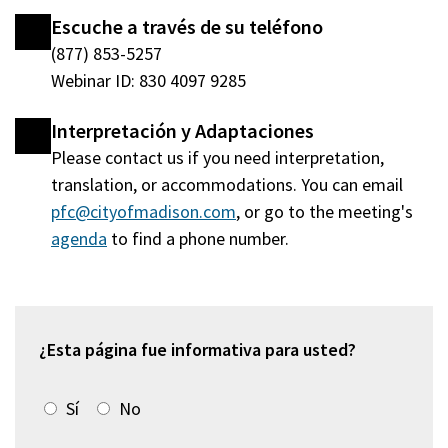
Escuche a través de su teléfono
(877) 853-5257
Webinar ID: 830 4097 9285
Interpretación y Adaptaciones
Please contact us if you need interpretation,
translation, or accommodations. You can email
pfc@cityofmadison.com
, or go to the meeting's
agenda
(abre
to find a phone number.
en
una
nueva
ventana)
¿Esta página fue informativa para usted?
Sí
No