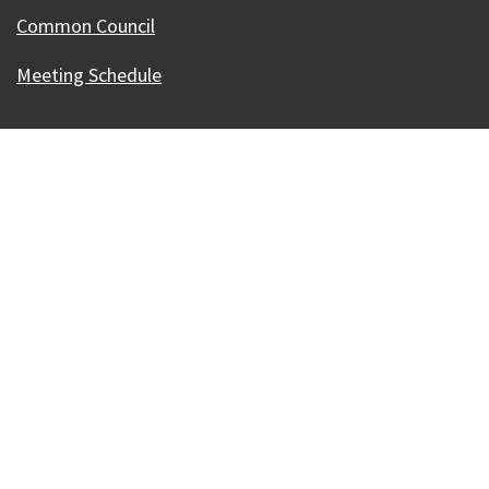
Common Council
Meeting Schedule
Our Madison – Inclusive, Innovative, &
Thriving
Copyright © 1995 - 2026 City of Madison, WI
Contact the Web Team
Web Policies
Accesibilidad