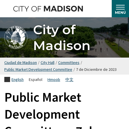
Saltar
hasta
MENÚ
el
City of
contenido
principal
Madison
Ciudad de Madison
/
City Hall
/
Committees
/
Public Market Development Committee
/
7 de Diciembre de 2023
English
Español
Hmoob
中文
Public Market
Development