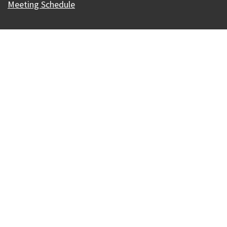
Meeting Schedule
Our Madison – Inclusive, Innovative, &
Thriving
Copyright © 1995 - 2026 City of Madison, WI
Contact the Web Team
Web Policies
Accesibilidad