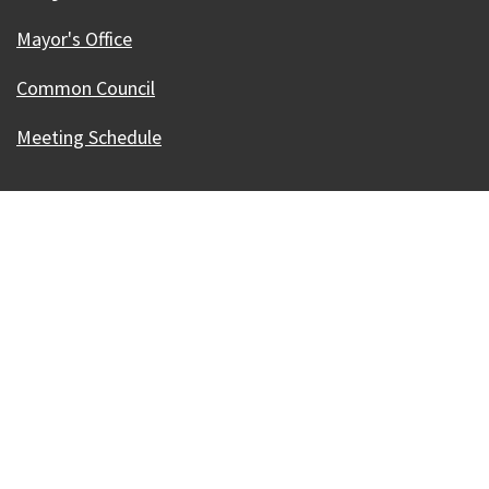
Mayor's Office
Common Council
Meeting Schedule
Our Madison – Inclusive, Innovative, &
Thriving
Copyright © 1995 - 2026 City of Madison, WI
Contact the Web Team