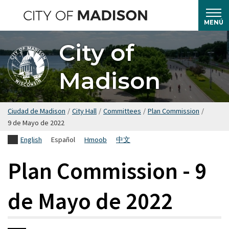
Saltar
hasta
MENÚ
el
City of
contenido
principal
Madison
Ciudad de Madison
/
City Hall
/
Committees
/
Plan Commission
/
9 de Mayo de 2022
English
Español
Hmoob
中文
Plan Commission - 9
de Mayo de 2022