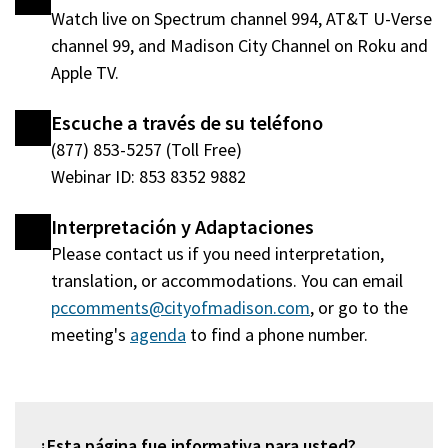
Watch live on Spectrum channel 994, AT&T U-Verse
channel 99, and Madison City Channel on Roku and
Apple TV.
Escuche a través de su teléfono
(877) 853-5257 (Toll Free)
Webinar ID: 853 8352 9882
Interpretación y Adaptaciones
Please contact us if you need interpretation,
translation, or accommodations. You can email
pccomments@cityofmadison.com
, or go to the
meeting's
agenda
(abre
to find a phone number.
en
una
nueva
ventana)
¿Esta página fue informativa para usted?