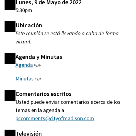
Lunes, 9 de Mayo de 2022
5:30pm
Ubicación
Este reunión se está llevando a cabo de forma
virtual.
Agenda y Minutas
Agenda
(abre
PDF
en
Minutas
(abre
PDF
una
en
nueva
Comentarios escritos
una
ventana)
Usted puede enviar comentarios acerca de los
nueva
temas en la agenda a
ventana)
pccomments@cityofmadison.com
Televisión