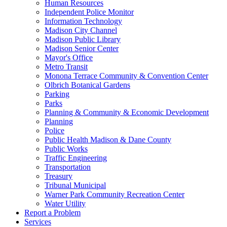
Human Resources
Independent Police Monitor
Information Technology
Madison City Channel
Madison Public Library
Madison Senior Center
Mayor's Office
Metro Transit
Monona Terrace Community & Convention Center
Olbrich Botanical Gardens
Parking
Parks
Planning & Community & Economic Development
Planning
Police
Public Health Madison & Dane County
Public Works
Traffic Engineering
Transportation
Treasury
Tribunal Municipal
Warner Park Community Recreation Center
Water Utility
Report a Problem
Services