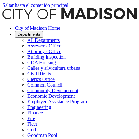
Saltar hasta el contenido principal
City of Madison Home
Departments
All Departments
Assessor's Office
Attorney's Office
Building Inspection
CDA Housing
Calles y silvicultura urbana
Civil Rights
Clerk's Office
Common Council
Community Development
Economic Development
Employee Assistance Program
Engineering
Finance
Fire
Fleet
Golf
Goodman Pool