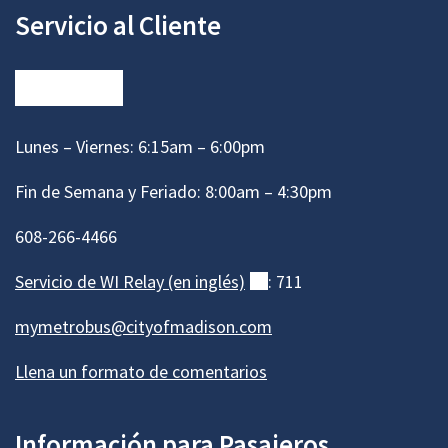
Servicio al Cliente
Lunes – Viernes: 6:15am – 6:00pm
Fin de Semana y Feriado: 8:00am – 4:30pm
608-266-4466
Servicio de WI Relay (en
inglés)
(externo)
: 711
mymetrobus@cityofmadison.com
Llena un formato de comentarios
Información para Pasajeros