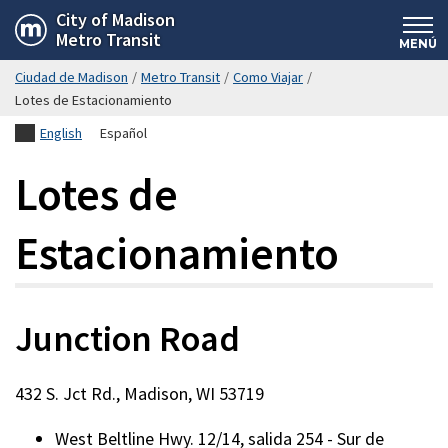
Saltar
City of Madison
Metro Transit
hasta
MENÚ
el
Ciudad de Madison
/
Metro Transit
/
Como Viajar
/
contenido
Lotes de Estacionamiento
principal
English
Español
Lotes de
Estacionamiento
Junction Road
432 S. Jct Rd., Madison, WI 53719
West Beltline Hwy. 12/14, salida 254 - Sur de