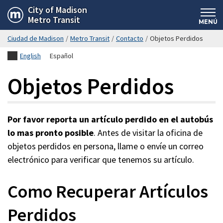
Saltar
City of Madison
Metro Transit
hasta
MENÚ
el
Ciudad de Madison
/
Metro Transit
/
Contacto
/
Objetos Perdidos
contenido
English
Español
principal
Objetos Perdidos
Por favor reporta un artículo perdido en el autobús
lo mas pronto posible
. Antes de visitar la oficina de
objetos perdidos en persona, llame o envíe un correo
electrónico para verificar que tenemos su artículo.
Como Recuperar Artículos
Perdidos