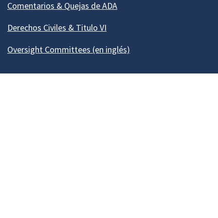
Comentarios & Quejas de ADA
Derechos Civiles & Titulo VI
Oversight Committees (en inglés)
Our Madison – Inclusive, Innovative, &
Thriving
Copyright © 1995 - 2026 City of Madison, WI
Contact the Web Team
Web Policies