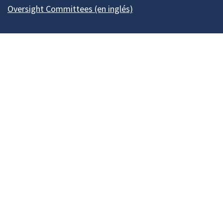
Oversight Committees (en inglés)
Our Madison – Inclusive, Innovative, &
Thriving
Copyright © 1995 - 2026 City of Madison, WI
Contact the Web Team
Web Policies
Accesibilidad