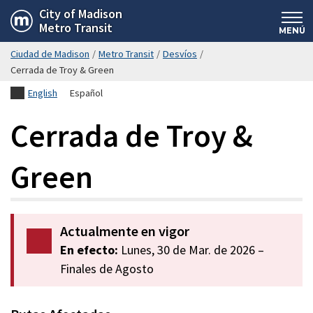
Saltar
City of Madison
Metro Transit
hasta
MENÚ
el
Ciudad de Madison
/
Metro Transit
/
Desvíos
/
contenido
Cerrada de Troy & Green
principal
English
Español
Cerrada de Troy &
Green
Actualmente en vigor
En efecto:
Lunes, 30 de Mar. de 2026
–
Finales de Agosto