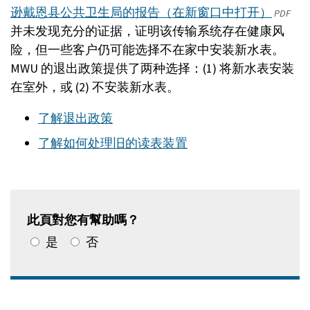
逊戴恩县公共卫生局的报告（在新窗口中打开）
(將
PDF
并未发现充分的证据，证明该传输系统存在健康风
在
险，但一些客户仍可能选择不在家中安装新水表。
一
MWU 的退出政策提供了两种选择：(1) 将新水表安装
個
在室外，或 (2) 不安装新水表。
新
的
了解退出政策
窗
了解如何处理旧的读表装置
口
中
打
開)
此頁對您有幫助嗎？
是
否