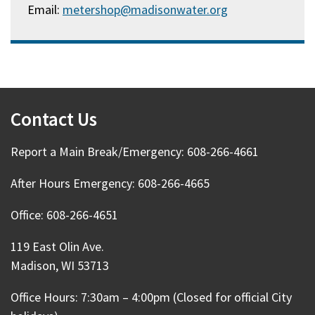
Email:
metershop@madisonwater.org
Contact Us
Report a Main Break/Emergency: 608-266-4661
After Hours Emergency: 608-266-4665
Office: 608-266-4651
119 East Olin Ave.
Madison, WI 53713
Office Hours: 7:30am – 4:00pm (Closed for official City