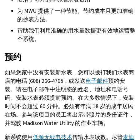
为 MWU 提供了一种节能、节约成本且更加准确
的抄表方法。
帮助我们利用准确的用水量数据更有效地运营整
个系统。
预约
如果您家中没有安装新水表，您可以拨打我们水表商
店的电话 (608) 266-4765，或发送
电子邮件
预约安
装。请在电子邮件中注明您的姓名、地址和电话号
码。安装水表必须提前预约。在大多数情况下，安装
时间不会超过 60 分钟。必须有年满 18 岁的成年居民
在场。参与该项目的员工将出示带照片的身份证件，
并驾驶 Madison Water Utility 的作业车辆。
新系统使用
低频无线电技术
传输水表读数。尽管
麦迪