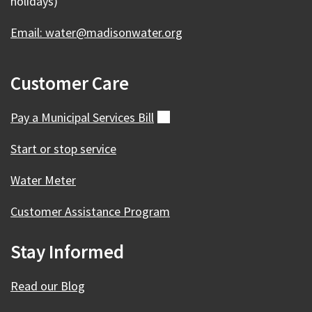
holidays)
Email: water@madisonwater.org
Customer Care
Pay a Municipal Services
Bill
（外
部）
Start or stop service
Water Meter
Customer Assistance Program
Stay Informed
Read our Blog