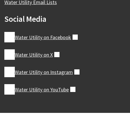
Water Utility Email Lists
Social Media
Water Utility on
Facebook
（外
部）
Water Utility on
X
（外
部）
Water Utility on
Instagram
（外
部）
Water Utility on
YouTube
（外
部）