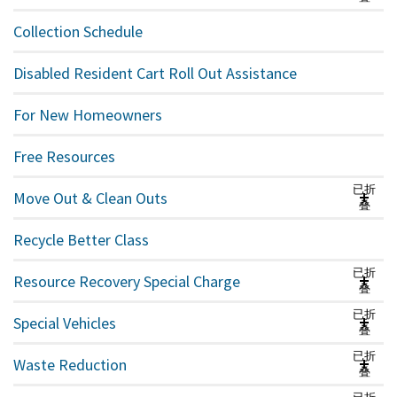
Collection Schedule
Disabled Resident Cart Roll Out Assistance
For New Homeowners
Free Resources
已折
Move Out & Clean Outs
叠
Recycle Better Class
已折
Resource Recovery Special Charge
叠
已折
Special Vehicles
叠
已折
Waste Reduction
叠