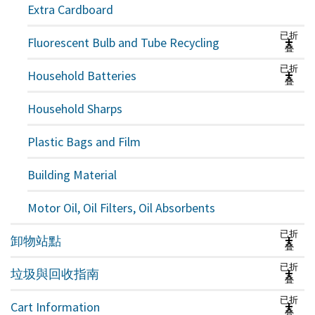
Extra Cardboard
已折
Fluorescent Bulb and Tube Recycling
叠
已折
Household Batteries
叠
Household Sharps
Plastic Bags and Film
Building Material
Motor Oil, Oil Filters, Oil Absorbents
已折
卸物站點
叠
已折
垃圾與回收指南
叠
已折
Cart Information
叠