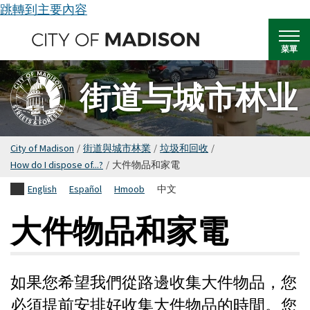
跳轉到主要內容
菜單
街道与城市林业
City of Madison
/
街道與城市林業
/
垃圾和回收
/
How do I dispose of...?
/
大件物品和家電
English
Español
Hmoob
中文
大件物品和家電
如果您希望我們從路邊收集大件物品，您
必須提前安排好收集大件物品的時間。您