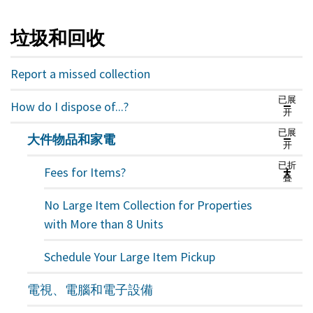
垃圾和回收
Report a missed collection
已展
How do I dispose of...?
开
已展
大件物品和家電
开
已折
Fees for Items?
叠
No Large Item Collection for Properties
with More than 8 Units
Schedule Your Large Item Pickup
電視、電腦和電子設備