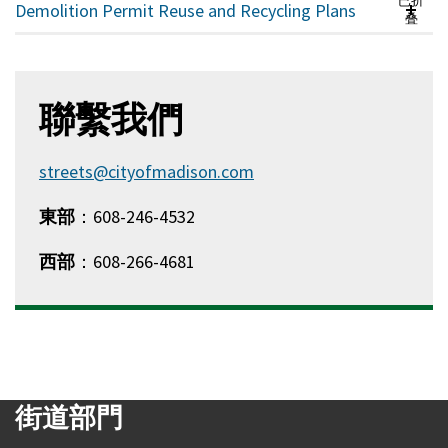
已折
Demolition Permit Reuse and Recycling Plans
叠
聯繫我們
streets@cityofmadison.com
東部
：608-246-4532
西部
：608-266-4681
街道部門