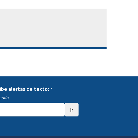
ibe alertas de texto:
*
erido