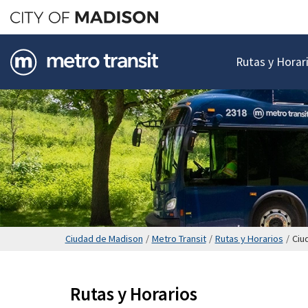
Saltar
hasta
el
Rutas y Horar
contenido
principal
Ciudad de Madison
/
Metro Transit
/
Rutas y Horarios
/
Ciu
Rutas y Horarios