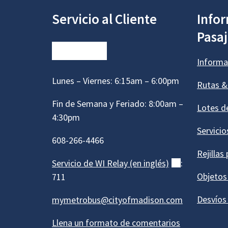
Servicio al Cliente
Info
Pasa
Informa
Lunes – Viernes: 6:15am – 6:00pm
Rutas &
Fin de Semana y Feriado: 8:00am –
Lotes d
4:30pm
Servicio
608-266-4466
Rejillas
Servicio de WI Relay (en
inglés)
(externo)
:
Objetos
711
Desvíos 
mymetrobus@cityofmadison.com
Llena un formato de comentarios