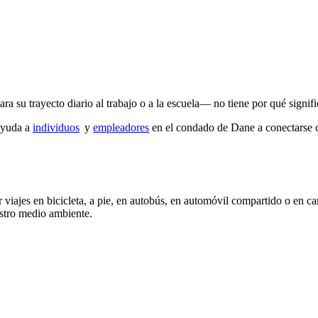
a su trayecto diario al trabajo o a la escuela— no tiene por qué signif
ayuda a
individuos
(externo)
y
empleadores
en el condado de Dane a conectarse c
or viajes en bicicleta, a pie, en autobús, en automóvil compartido o en
estro medio ambiente.