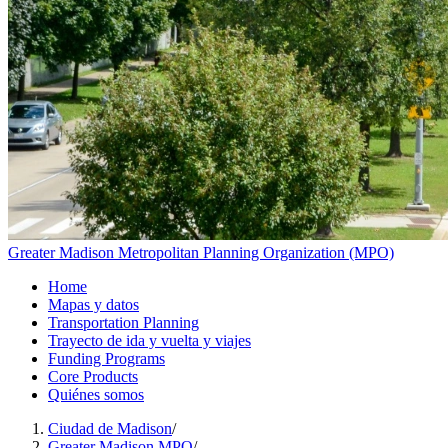
Greater Madison Metropolitan Planning Organization (MPO)
Home
Mapas y datos
Transportation Planning
Trayecto de ida y vuelta y viajes
Funding Programs
Core Products
Quiénes somos
Ciudad de Madison
/
Greater Madison MPO
/