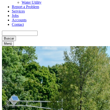
Water Utility
Report a Problem
Services
Jobs
Accounts
Contact
Buscar
Menú