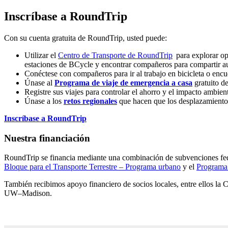
Inscríbase a RoundTrip
Con su cuenta gratuita de RoundTrip, usted puede:
Utilizar el
Centro de Transporte de
RoundTrip
(externo)
para explorar op
estaciones de BCycle y encontrar compañeros para compartir a
Conéctese con compañeros para ir al trabajo en bicicleta o enc
Únase al
Programa de viaje de emergencia a casa
gratuito d
Registre sus viajes para controlar el ahorro y el impacto ambient
Únase a los
retos regionales
que hacen que los desplazamientos 
Inscríbase a
RoundTrip
(externo)
Nuestra financiación
RoundTrip se financia mediante una combinación de subvenciones fede
Bloque para el Transporte Terrestre – Programa urbano
y el
Programa 
También recibimos apoyo financiero de socios locales, entre ellos la
UW–Madison.