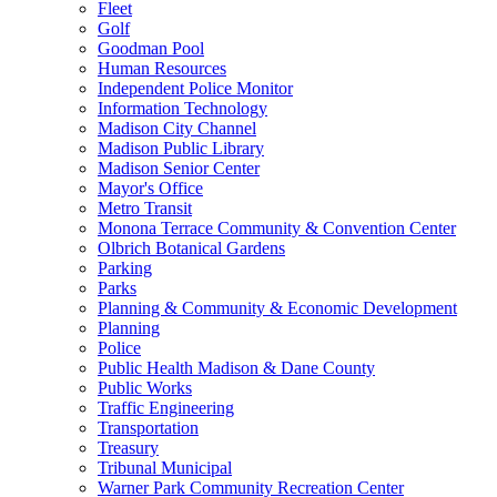
Fleet
Golf
Goodman Pool
Human Resources
Independent Police Monitor
Information Technology
Madison City Channel
Madison Public
Library
(externo)
Madison Senior Center
Mayor's Office
Metro Transit
Monona Terrace Community & Convention
Center
(exte
Olbrich Botanical
Gardens
(externo)
Parking
Parks
Planning & Community & Economic Development
Planning
Police
Public Health Madison & Dane
County
(externo)
Public Works
Traffic Engineering
Transportation
Treasury
Tribunal Municipal
Warner Park Community Recreation Center