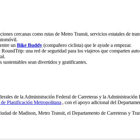
ciones cercanas como rutas de Metro Transit, servicios estatales de tra
utomóvil.
uentre un
Bike Buddy
(compañero ciclista) que le ayude a empezar.
e RoundTrip: una red de seguridad para los viajeros que comparten aut
al.
sustentables sean divertidos y gratificantes.
rales de la Administración Federal de Carreteras y la Administración 
de Planificación
Metropolitana
(externo)
, con el apoyo adicional del Departame
 Ciudad de Madison, Metro Transit, el Departamento de Carreteras y Tra