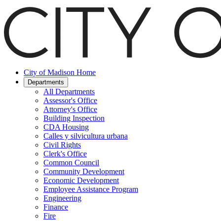
Saltar
hasta
el
contenido
principal
City of Madison Home
Departments
All Departments
Assessor's Office
Attorney's Office
Building Inspection
CDA Housing
Calles y silvicultura urbana
Civil Rights
Clerk's Office
Common Council
Community Development
Economic Development
Employee Assistance Program
Engineering
Finance
Fire