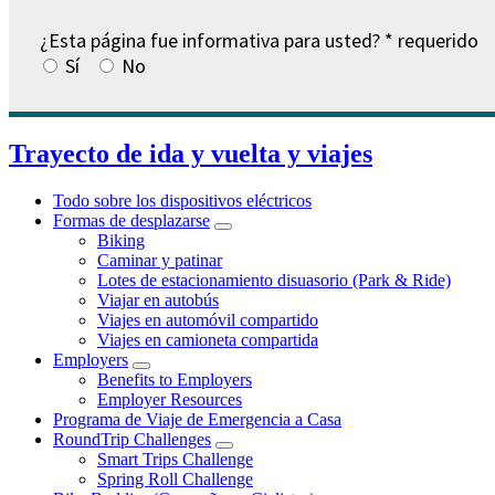
¿Esta página fue informativa para usted?
* requerido
Sí
No
Trayecto de ida y vuelta y viajes
Todo sobre los dispositivos eléctricos
Formas de desplazarse
Contraído
Biking
Caminar y patinar
Lotes de estacionamiento disuasorio (Park & Ride)
Viajar en autobús
Viajes en automóvil compartido
Viajes en camioneta compartida
Employers
Contraído
Benefits to Employers
Employer Resources
Programa de Viaje de Emergencia a Casa
RoundTrip Challenges
Contraído
Smart Trips Challenge
Spring Roll Challenge